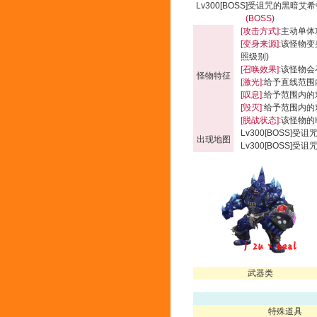
Lv300[BOSS]受诅咒的黑暗艾
(BOSS)
[攻击方式]:
主动单体
[变身来源]:
该怪物变
照级别)
[召唤效果]:
该怪物会
怪物特征
[激光]:
给予直线范围内
[叹息]:
给予范围内的对
[毁灭]:
给予范围内的对象
[脱战状态]:
该怪物的
Lv300[BOSS]受
出现地图
Lv300[BOSS]受
武器类
特殊道具