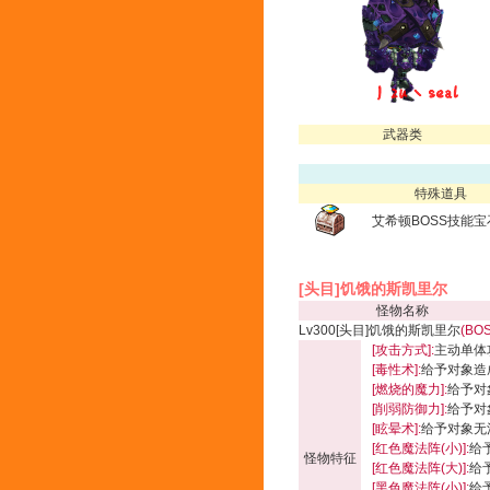
武器类
特殊道具
艾希顿BOSS技能宝
[头目]饥饿的斯凯里尔
怪物名称
Lv300[头目]饥饿的斯凯里尔
(BO
[攻击方式]:
主动单体
[毒性术]:
给予对象造成
[燃烧的魔力]:
给予对象
[削弱防御力]:
给予对
[眩晕术]:
给予对象无
[红色魔法阵(小)]:
给
怪物特征
[红色魔法阵(大)]:
给
[黑色魔法阵(小)]:
给