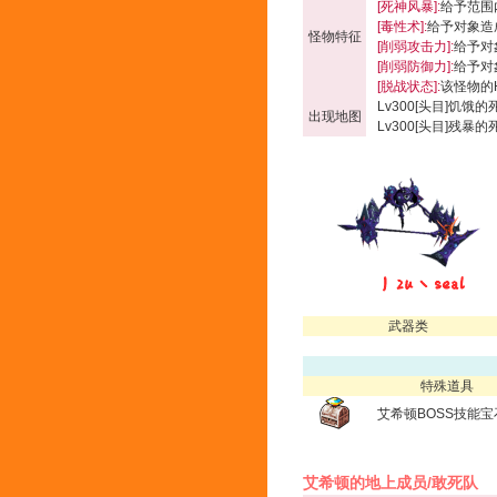
[死神风暴]:
给予范围内
[毒性术]:
给予对象造成
怪物特征
[削弱攻击力]:
给予对
[削弱防御力]:
给予对
[脱战状态]:
该怪物的
Lv300[头目]饥饿
出现地图
Lv300[头目]残暴
武器类
特殊道具
艾希顿BOSS技能宝
艾希顿的地上成员/敢死队