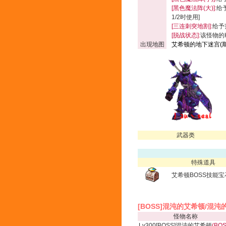
[黑色魔法阵(大)]:
给
1/2时使用]
[三连刺突地割]:
给予
[脱战状态]:
该怪物的
出现地图
艾希顿的地下迷宫(
武器类
特殊道具
艾希顿BOSS技能宝
[BOSS]混沌的艾希顿/混
怪物名称
Lv300[BOSS]混沌的艾希顿
(BOS