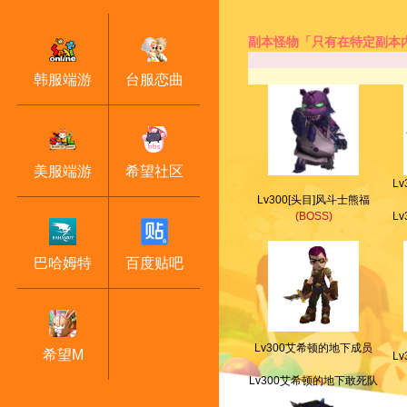
副本怪物「只有在特定副本
韩服端游
台服恋曲
美服端游
希望社区
L
Lv300[头目]风斗士熊福
(BOSS)
L
巴哈姆特
百度贴吧
Lv300艾希顿的地下成员
希望M
L
Lv300艾希顿的地下敢死队