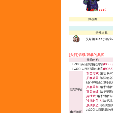
武器类
特殊道具
艾希顿BOSS技能宝
[头目]饥饿/残暴的奥客
怪物名称
Lv300[头目]饥饿的奥客
(BOSS
Lv300[头目]残暴的奥客
(BOSS
[攻击方式]:
主动单体
[召唤效果]:
该怪物会
别)[HP剩余1/2时使用
[奥客重掌]:
给予对象
怪物特征
[奥客光波]:
给予范围内
[毒性术]:
给予对象造成
[技能封印术]:
给予对
[脱战状态]:
该怪物的
Lv300[头目]饥饿的
出现地图