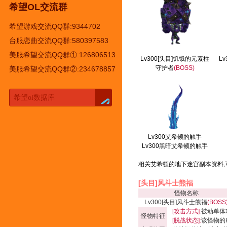
希望OL交流群
希望游戏交流QQ群:9344702
台服恋曲交流QQ群:580397583
美服希望交流QQ群①:126806513
Lv300[头目]饥饿的元素柱
L
守护者
(BOSS)
美服希望交流QQ群②:234678857
Lv300艾希顿的触手
Lv300黑暗艾希顿的触手
相关艾希顿的地下迷宫副本资料,
[头目]风斗士熊福
怪物名称
Lv300[头目]风斗士熊福
(BOSS
[攻击方式]:
被动单体
怪物特征
[脱战状态]:
该怪物的