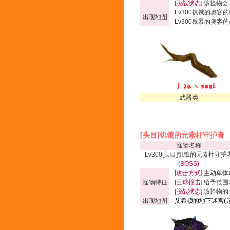
[脱战状态]:
该怪物会
Lv300饥饿的奥客的
出现地图
Lv300残暴的奥客的
武器类
[头目]饥饿的元素柱守护者
怪物名称
Lv300[头目]饥饿的元素柱守护
(BOSS)
[攻击方式]:
主动单体
怪物特征
[巨球撞击]:
给予范围内
[脱战状态]:
该怪物的
出现地图
艾希顿的地下迷宫(