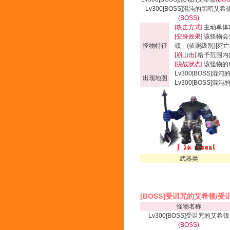
Lv300[BOSS]混沌的黑暗艾希
(BOSS)
[攻击方式]:
主动单体
[变身效果]:
该怪物会
怪物特征
顿
」(依照级别)[死亡
[崩山击]:
给予范围内的
[脱战状态]:
该怪物的
Lv300[BOSS]混沌
出现地图
Lv300[BOSS]混
武器类
[BOSS]受诅咒的艾希顿/
怪物名称
Lv300[BOSS]受诅咒的艾希顿
(BOSS)