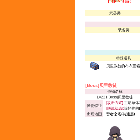
武器类
装备类
特殊道具
贝里教徒的布衣宝箱(
[Boss]贝里教徒
怪物名称
Lv221[Boss]贝里教徒
[攻击方式]:
主动单体
怪物特征
[脱战状态]:
该怪物的
出现地图
贤者之塔(共通层)