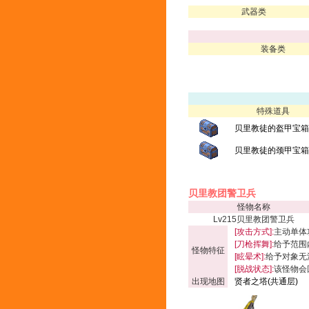
武器类
装备类
特殊道具
贝里教徒的盔甲宝箱(
贝里教徒的颈甲宝箱(
贝里教团警卫兵
怪物名称
Lv215贝里教团警卫兵
[攻击方式]:
主动单体
[刀枪挥舞]:
给予范围内
怪物特征
[眩晕术]:
给予对象无
[脱战状态]:
该怪物会
出现地图
贤者之塔(共通层)