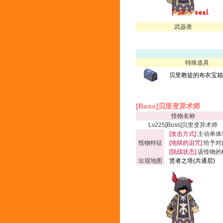
武器类
特殊道具
贝里教徒的布衣宝箱(
[Boss]贝里变异术师
怪物名称
Lv225[Boss]贝里变异术师
[攻击方式]:
主动单体
怪物特征
[地狱的诅咒]:
给予对
[脱战状态]:
该怪物的
出现地图
贤者之塔(共通层)