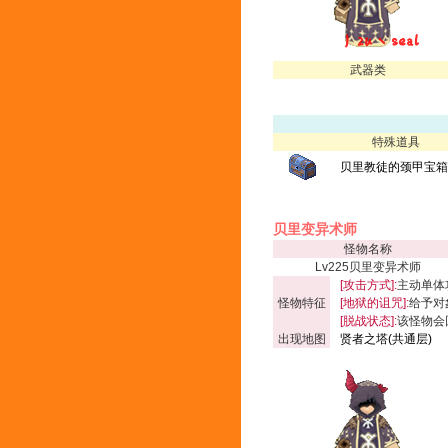
武器类
特殊道具
贝里教徒的颈甲宝箱(
贝里变异术师
怪物名称
Lv225贝里变异术师
[攻击方式]:
主动单体
怪物特征
[地狱的诅咒]:
给予对
[脱战状态]:
该怪物会
出现地图
贤者之塔(共通层)