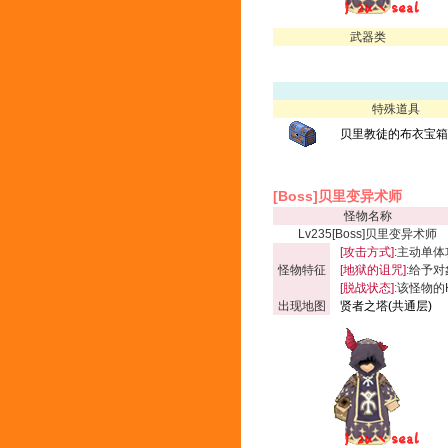
武器类
特殊道具
贝里教徒的布衣宝箱(
[Boss]贝里变异术师
怪物名称
Lv235[Boss]贝里变异术师
[攻击方式]:
主动单体
怪物特征
[地狱的诅咒]:
给予对
[脱战状态]:
该怪物的
出现地图
贤者之塔(共通层)