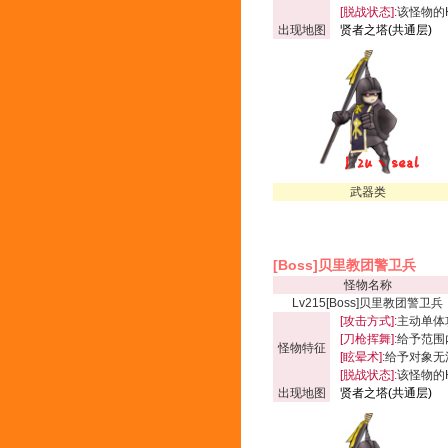
[脱战状态]:
该怪物的
出现地图
贤者之塔(共通层)
武器类
[Boss]贝里教团警卫兵
怪物名称
Lv215[Boss]贝里教团警卫兵
[攻击方式]:
主动单体
[刀枪挥舞]:
给予范围内
怪物特征
[眩晕术]:
给予对象无
[脱战状态]:
该怪物的
出现地图
贤者之塔(共通层)