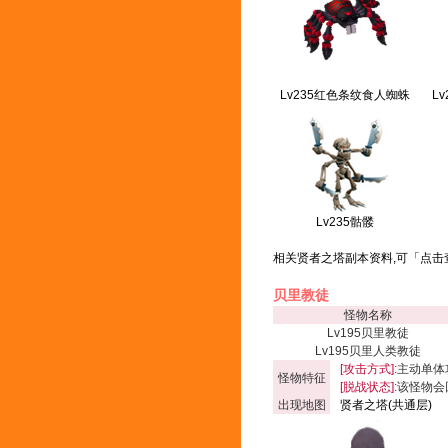
Lv235红色条纹食人蜘蛛
L
Lv235骷髅
相关贤者之塔副本资料,可
「点击
贝里教徒
怪物名称
Lv195贝里教徒
Lv195贝里人类教徒
[攻击方式]:
主动单体
怪物特征
[脱战状态]:
该怪物会
出现地图
贤者之塔(共通层)