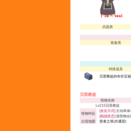
武器类
装备类
特殊道具
贝里教徒的布衣宝箱(
贝里教徒
怪物名称
Lv215贝里教徒
[攻击方式]:
主动单体
怪物特征
[脱战状态]:
该怪物会
出现地图
贤者之塔(共通层)