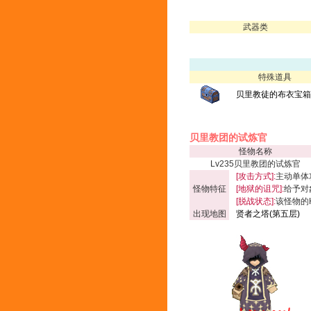
武器类
特殊道具
贝里教徒的布衣宝箱(
贝里教团的试炼官
怪物名称
Lv235贝里教团的试炼官
[攻击方式]:
主动单体
怪物特征
[地狱的诅咒]:
给予对
[脱战状态]:
该怪物的
出现地图
贤者之塔(第五层)