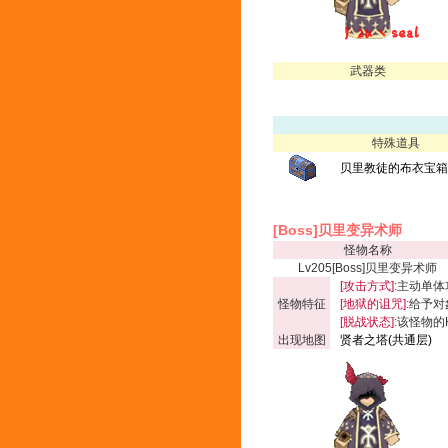
武器类
特殊道具
贝里教徒的布衣宝箱(
[Boss]贝里变异术师
怪物名称
Lv205[Boss]贝里变异术师
[攻击方式]:
主动单体
怪物特征
[地狱的诅咒]:
给予对
[脱战状态]:
该怪物的
出现地图
贤者之塔(共通层)