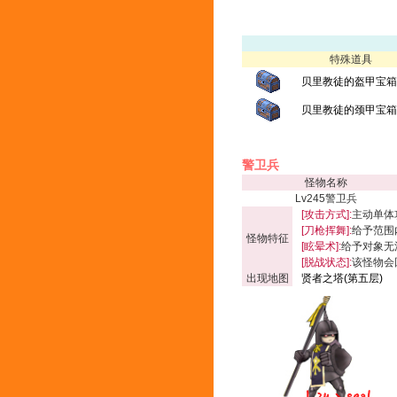
特殊道具
贝里教徒的盔甲宝箱(
贝里教徒的颈甲宝箱(
警卫兵
怪物名称
Lv245警卫兵
[攻击方式]:
主动单体
[刀枪挥舞]:
给予范围内
怪物特征
[眩晕术]:
给予对象无
[脱战状态]:
该怪物会
出现地图
贤者之塔(第五层)