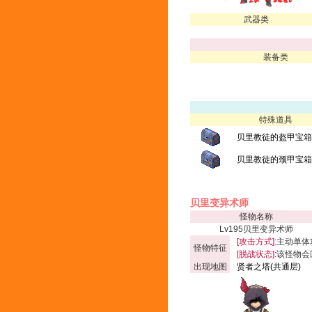
武器类
装备类
特殊道具
贝里教徒的盔甲宝箱(
贝里教徒的颈甲宝箱(
贝里变异术师
怪物名称
Lv195贝里变异术师
[攻击方式]:
主动单体
怪物特征
[脱战状态]:
该怪物会
出现地图
贤者之塔(共通层)