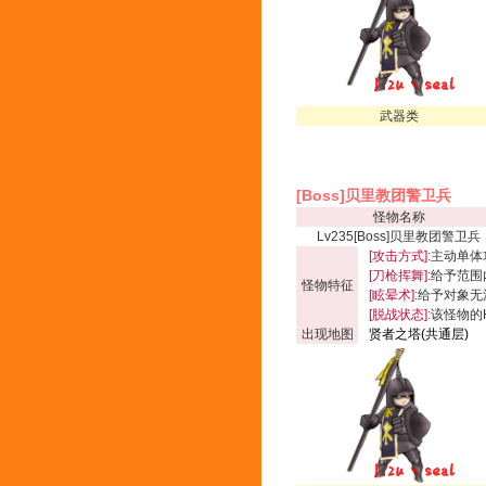
武器类
[Boss]贝里教团警卫兵
怪物名称
Lv235[Boss]贝里教团警卫兵
[攻击方式]:
主动单体
[刀枪挥舞]:
给予范围内
怪物特征
[眩晕术]:
给予对象无
[脱战状态]:
该怪物的
出现地图
贤者之塔(共通层)