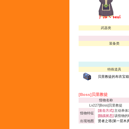
武器类
装备类
特殊道具
贝里教徒的布衣宝箱(
[Boss]贝里教徒
怪物名称
Lv227[Boss]贝里教徒
[攻击方式]:
主动单体
怪物特征
[脱战状态]:
该怪物的
出现地图
贤者之塔(第一层木房