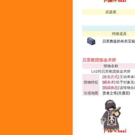
武器类
特殊道具
贝里教徒的布衣宝箱(
贝里教团炼金术师
怪物名称
Lv195贝里教团炼金术师
[攻击方式]:
主动单体
怪物特征
[瞬杀术]:
给予对象造
[脱战状态]:
该怪物会
出现地图
贤者之塔(共通层)