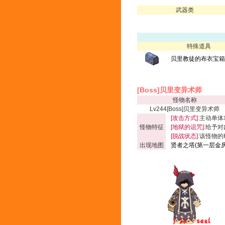
武器类
特殊道具
贝里教徒的布衣宝箱(
[Boss]贝里变异术师
怪物名称
Lv244[Boss]贝里变异术师
[攻击方式]:
主动单体
怪物特征
[地狱的诅咒]:
给予对
[脱战状态]:
该怪物的
出现地图
贤者之塔(第一层金房