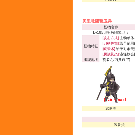
贝里教团警卫兵
怪物名称
Lv195贝里教团警卫兵
[攻击方式]:
主动单体
[刀枪挥舞]:
给予范围内
怪物特征
[眩晕术]:
给予对象无
[脱战状态]:
该怪物会
出现地图
贤者之塔(共通层)
武器类
装备类