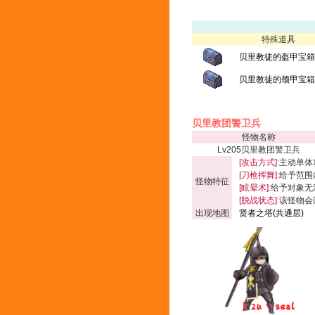
特殊道具
贝里教徒的盔甲宝箱(
贝里教徒的颈甲宝箱(
贝里教团警卫兵
怪物名称
Lv205贝里教团警卫兵
[攻击方式]:
主动单体
[刀枪挥舞]:
给予范围内
怪物特征
[眩晕术]:
给予对象无
[脱战状态]:
该怪物会
出现地图
贤者之塔(共通层)