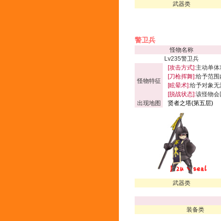
武器类
警卫兵
怪物名称
Lv235警卫兵
[攻击方式]:
主动单体
[刀枪挥舞]:
给予范围内
怪物特征
[眩晕术]:
给予对象无
[脱战状态]:
该怪物会
出现地图
贤者之塔(第五层)
武器类
装备类