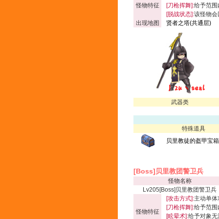
怪物特征
[刀枪挥舞]:
给予范围内
[脱战状态]:
该怪物会
出现地图
贤者之塔(共通层)
武器类
特殊道具
贝里教徒的盔甲宝箱(
[Boss]贝里教团警卫兵
怪物名称
Lv205[Boss]贝里教团警卫兵
[攻击方式]:
主动单体
[刀枪挥舞]:
给予范围内
怪物特征
[眩晕术]:
给予对象无