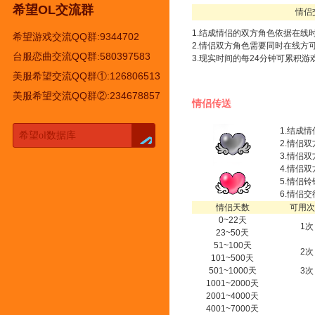
希望OL交流群
情侣
1.结成情侣的双方角色依据在线
希望游戏交流QQ群:9344702
2.情侣双方角色需要同时在线方
台服恋曲交流QQ群:580397583
3.现实时间的每24分钟可累积游
美服希望交流QQ群①:126806513
美服希望交流QQ群②:234678857
情侣传送
1.结成
2.情侣
3.情侣
4.情侣
5.情侣
6.情侣
情侣天数
可用次
0~22天
1次
23~50天
51~100天
2次
101~500天
501~1000天
3次
1001~2000天
2001~4000天
4001~7000天