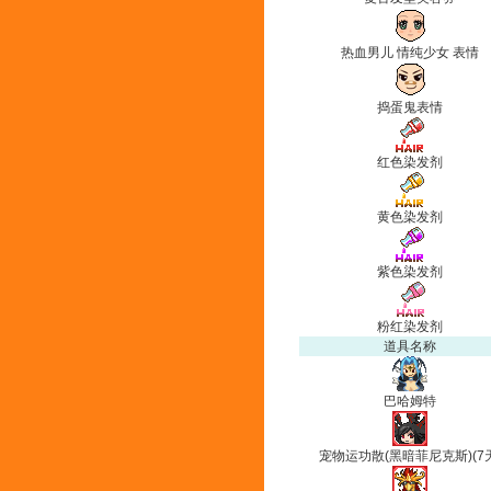
热血男儿 情纯少女 表情
捣蛋鬼表情
红色染发剂
黄色染发剂
紫色染发剂
粉红染发剂
道具名称
巴哈姆特
宠物运功散(黑暗菲尼克斯)(7天