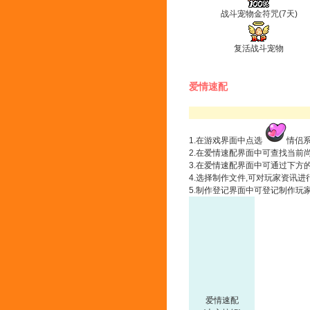
战斗宠物金符咒(7天)
复活战斗宠物
爱情速配
1.在游戏界面中点选
情侣
2.在爱情速配界面中可查找当前
3.在爱情速配界面中可通过下方
4.选择制作文件,可对玩家资讯进
5.制作登记界面中可登记制作玩
爱情速配