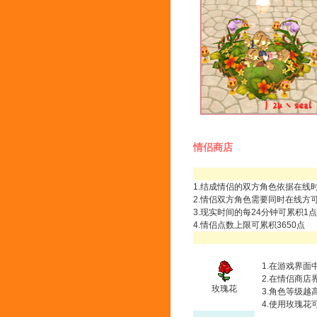
情侣商店
1.结成情侣的双方角色依据在线
2.情侣双方角色需要同时在线方
3.现实时间的每24分钟可累积1
4.情侣点数上限可累积3650点
1.在游戏界面
2.在情侣商
玫瑰花
3.角色等级越
4.使用玫瑰