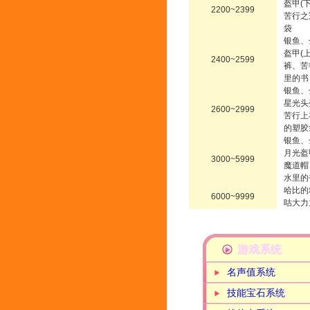
盔甲(
2200~2399
苦行之
袋
银鱼、
盔甲(
2400~2599
裤、苦
里的书
银鱼、
星光头
2600~2999
苦行上
的塑胶
银鱼、
月光盔
3000~5999
魔道帽
水里的
哈比的
6000~9999
咕大力
游戏系统
名声值系统
技能宝石系统