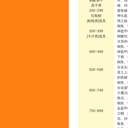
蚂蚁袋子
衣、绿
原子弹
罐、掉
200~299
废铁罐
红蚯蚓
神头盔
[标枪类]道具
情之鎚
铜鱼、
300~399
神盔甲
[卡片类]道具
蝴蝶结
水里的
铜鱼、
400~499
神盔甲
下裤、
铜鱼、
合金头
500~599
道士上
的铁罐
铜鱼、
合金盔
600~749
大魔法
救信、
铜鱼、
金盔甲
750~899
之帽、
信、掉
银鱼、