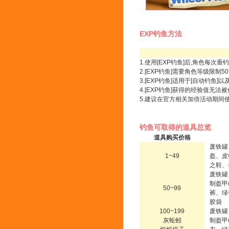
EXP钓鱼方法
1.使用[EXP钓鱼]后,角色每次
2.[EXP钓鱼]需要角色等级限制5
3.[EXP钓鱼]适用于[自动钓鱼]
4.[EXP钓鱼]获得的经验值无
5.建议在官方相关加倍活动期间使用
钓鱼可取得的道具总览
道具购买价格
废铁罐
1~49
盔、皮
之鞋、
废铁罐
制盔甲
50~99
裤、绿
胶袋
100~199
废铁罐
灰蚯蚓
制盔甲