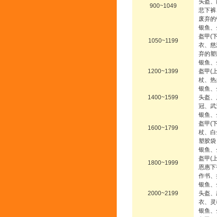
头盔、
900~1049
悲下裤
废弃的
银鱼、
盔甲(
1050~1199
衣、慈
弃的塑
银鱼、
1200~1399
盔甲(
杖、热
银鱼、
1400~1599
头盔、
冠、武
银鱼、
盔甲(
1600~1799
杖、白
塑胶袋
银鱼、
盔甲(
1800~1999
恩惠下
作书、
银鱼、
2000~2199
头盔、
衣、灵
银鱼、