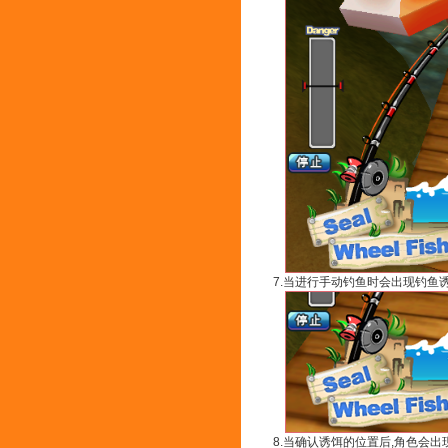
7.当进行手动钓鱼时会出现钓鱼
8.当确认诱饵的位置后,角色会