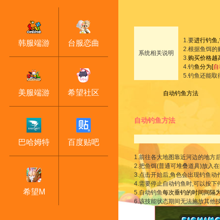
1.要
进行钓鱼
韩服端游
台服恋曲
2.根据鱼饵
系统相关说明
3.
购买价格越
4.钓
鱼分为[
自
5.钓鱼还能
美服端游
希望社区
自动钓鱼方法
自动钓鱼方法
巴哈姆特
百度贴吧
1.前往各大地图靠近河边的地方
2.把鱼饵(普通可堆叠道具)放入
3.点击开始后,角色会出现钓鱼动
4.需要停止自动钓鱼时,可以按下
希望M
5.自动钓鱼
每次垂钓的时间间隔为
6.该技能状态期间无法施放其他