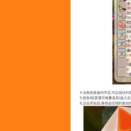
4.当角色装备钓竿后,可以前往
5.把鱼饵(普通可堆叠道具)放入
6.点击开始后,角色会出现钓鱼