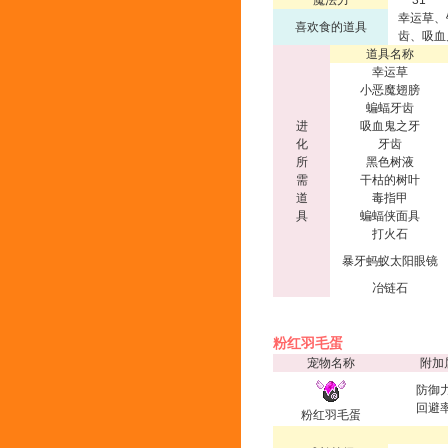
魔法力
31
幸运草、
喜欢食的道具
齿、吸血
道具名称
幸运草
小恶魔翅膀
蝙蝠牙齿
进
吸血鬼之牙
化
牙齿
所
黑色树液
需
干枯的树叶
道
毒指甲
具
蝙蝠侠面具
打火石
暴牙蚂蚁太阳眼镜
冶链石
粉红羽毛蛋
宠物名称
附加
防御力
回避率
粉红羽毛蛋