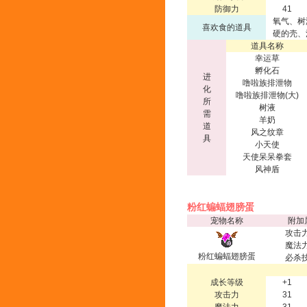
防御力
41
氧气、树
喜欢食的道具
硬的壳、
道具名称
幸运草
孵化石
进
噜啦族排泄物
化
噜啦族排泄物(大)
所
树液
需
羊奶
道
风之纹章
具
小天使
天使呆呆拳套
风神盾
粉红蝙蝠翅膀蛋
宠物名称
附加
攻击力
魔法力
粉红蝙蝠翅膀蛋
必杀技
成长等级
+1
攻击力
31