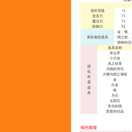
回避
成长等级
+1
攻击力
71
魔法力
71
防御力
51
金、银、
喜欢食的道具
精之粉、
猫咪的灵
道具名称
幸运草
小天使
风之纹章
进
乌鸦的羽毛
化
大嘴乌鸦之项链
所
金
需
白金
道
银
具
月石
太阳石
发光的线
星星的结晶
褐色鸳鸯