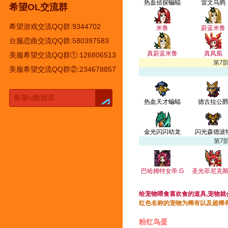
热血侦探蝙蝠
雷文乌鸦
希望OL交流群
希望游戏交流QQ群:9344702
米鲁
蔚蓝米鲁
台服恋曲交流QQ群:580397583
真蔚蓝米鲁
真凤凰
美服希望交流QQ群①:126806513
第7
美服希望交流QQ群②:234678857
热血天才蝙蝠
德古拉公
金光闪闪幼龙
闪光森德波
第7
巴哈姆特女帝.G
圣光菲尼克斯
给宠物喂食喜欢食的道具,宠物就
红色名称的宠物为稀有以及超稀有
粉红鸟蛋