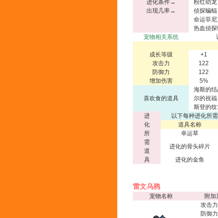
进化条件→
粉红幼龙
出现几率→
侦探蝙蝠
命运菲尼
热血侦探
宠物相关系统
成长等级
+1
攻击力
122
防御力
122
增加伤害
5%
海斯的结
喜欢食的道具
尔的祝福
斯登的纹
进
以下每种进化所需
化
道具名称
所
幸运草
需
进化的骨头碎片
道
具
进化的金鱼
雷文乌鸦
宠物名称
附加
攻击力
防御力