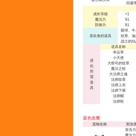
回避率
成长等级
+1
魔法力
91
防御力
81
眼球、牛
喜欢食的道具
纹章、迪
战士的结
道具名称
幸运草
小天使
进
大祭司的纹章
化
魔法之粉
所
大法师之魂
需
法师纹章
道
法师上衣
具
法师下裤
法师帽
法师鞋
蓝色老鹰
宠物名称
附加
攻击力
魔法力