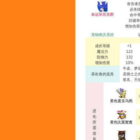
攻击速度
必杀技
命运菲尼克斯
命中率
回避率
增加伤害
宠物相关系统
成长等级
+1
魔法力
122
防御力
132
增加伤害
10%
牛皮、梦
喜欢食的道具
圣骑士之
签名、天
黄色庞克乌鸦
进
化
所
黄色比翼鸳鸯
需
道
具