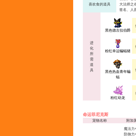
喜欢食的道具
大法师之
签名、人
黑色德古拉伯爵
进
化
粉红幸运蝙蝠猪
所
需
道
具
黑色热血青年蝙
蝠
粉红幼龙
命运菲尼克斯
宠物名称
附加
魔法力+
防御力+