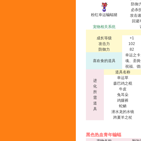
防御力
必杀技
粉红幸运蝙蝠猪
攻击速
回避
宠物相关系统
成长等级
+1
攻击力
102
防御力
82
幸运之卡
喜欢食的道具
魂、圣骑
祝福、德
道具名称
幸运草
进
森巴鸡之棍
化
牛皮
所
兔耳朵
需
鸡腿裤
道
蛇鳞
具
潜水龙的水镜
跨夏羊之杖
黑色热血青年蝙蝠