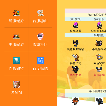
第1~5阶段
第1阶段
第2阶段
韩服端游
台服恋曲
粉红鸟蛋
粉红伸爪鸟
第4阶段
美服端游
希望社区
黑色吸血蝙蝠
小黑蝙蝠
褐色乌鸦
褐色鸳鸯
巴哈姆特
百度贴吧
黑水龙兽
蓝色老鹰
第6阶段的宠
希望M