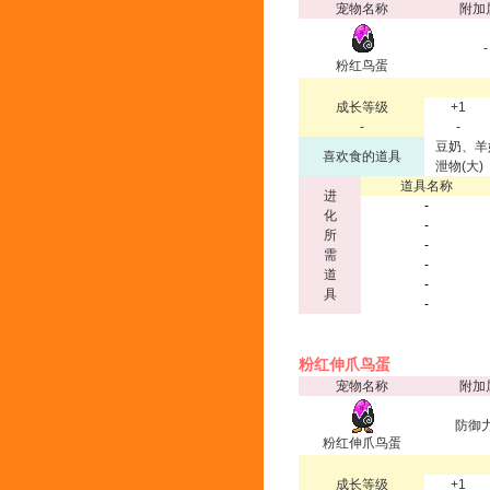
宠物名称
附加
-
粉红鸟蛋
成长等级
+1
-
-
豆奶、羊
喜欢食的道具
泄物(大)
道具名称
进
-
化
-
所
-
需
-
道
-
具
-
粉红伸爪鸟蛋
宠物名称
附加
防御力
粉红伸爪鸟蛋
成长等级
+1