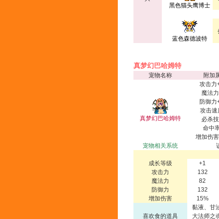
黑色猫头鹰博士
蓝色森德波特
真梦幻巴哈姆特
宠物名称
附加
攻击力+
魔法力
防御力+
攻击速
真梦幻巴哈姆特
必杀技
命中率
增加伤害
宠物相关系统
成长等级
+1
攻击力
132
魔法力
82
防御力
132
增加伤害
15%
黏液、甘
喜欢食的道具
大法师之