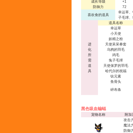
成长等级
+1
防御力
72
幸运草、
喜欢食的道具
子毛球、
道具名称
幸运草
小天使
妖精之粉
进
天使呆呆拳套
化
乌鸦的羽毛
所
鸡毛
需
兔子毛球
道
天使保罗的羽毛
具
哈代尔的祝福
钛元素
鱼骨头
碎布条
黑色吸血蝙蝠
宠物名称
附加
攻击力
魔法力
防御力