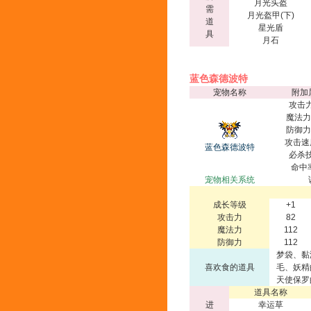
月光头盔
需
月光盔甲(下)
道
星光盾
具
月石
蓝色森德波特
宠物名称
附加
攻击力
魔法力
防御力
攻击速
蓝色森德波特
必杀技
命中
宠物相关系统
成长等级
+1
攻击力
82
魔法力
112
防御力
112
梦袋、黏
喜欢食的道具
毛、妖精
天使保罗
道具名称
进
幸运草