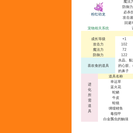
魔法力
防御力
必杀技
粉红幼龙
攻击速
回避
宠物相关系统
成长等级
+1
攻击力
102
魔法力
72
防御力
122
水晶、黏
喜欢食的道具
的心脏、
的鼻子
道具名称
幸运草
进
蓝火花
化
蛇鳞
所
牛皮
需
蛙镜
道
绸缎鲤鱼
具
毒指甲
白金瓢虫的触须