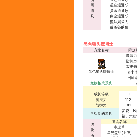
需
蓝色通通乐
道
黄金通通乐
具
白金通通乐
熊妈妈菜刀
熊爸爸的鱼
黑色猫头鹰博士
宠物名称
附加
魔法力
防御力
攻击速
黑色猫头鹰博士
命中率
回避率
宠物相关系统
成长等级
+1
魔法力
112
防御力
102
梦袋、风
喜欢食的道具
福、大祭
道具名称
进
幸运草
化
星光盔甲(上衣)
所