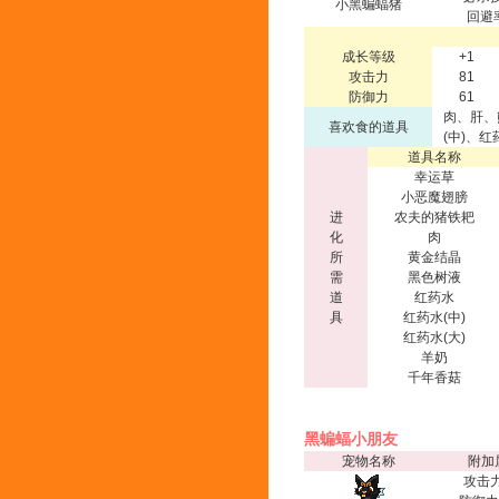
小黑蝙蝠猪
回避
成长等级
+1
攻击力
81
防御力
61
肉、肝、
喜欢食的道具
(中)、
道具名称
幸运草
小恶魔翅膀
进
农夫的猪铁耙
化
肉
所
黄金结晶
需
黑色树液
道
红药水
具
红药水(中)
红药水(大)
羊奶
千年香菇
黑蝙蝠小朋友
宠物名称
附加
攻击力