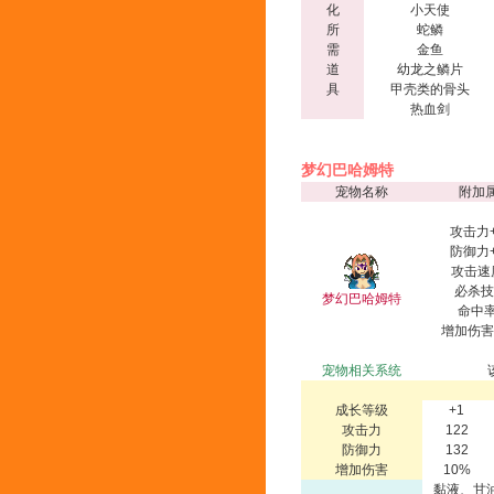
化
小天使
所
蛇鳞
需
金鱼
道
幼龙之鳞片
具
甲壳类的骨头
热血剑
梦幻巴哈姆特
宠物名称
附加
攻击力+
防御力+
攻击速
必杀技
梦幻巴哈姆特
命中率
增加伤害
宠物相关系统
成长等级
+1
攻击力
122
防御力
132
增加伤害
10%
黏液、甘