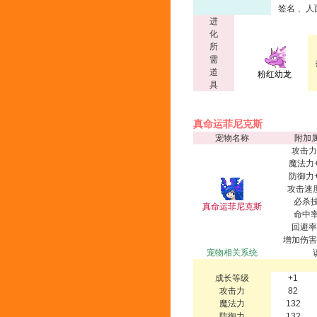
签名 、
进
化
所
需
道
粉红幼龙
具
真命运菲尼克斯
宠物名称
附加
攻击力
魔法力+
防御力+
攻击速度
必杀技
真命运菲尼克斯
命中率
回避率
增加伤害
宠物相关系统
成长等级
+1
攻击力
82
魔法力
132
防御力
132