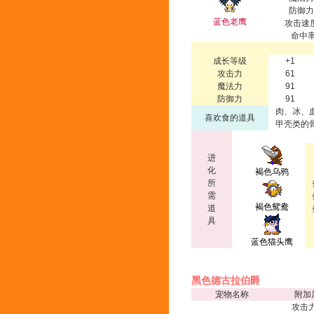
防御力
蓝色老鹰
攻击速度
命中率
成长等级
+1
攻击力
61
魔法力
91
防御力
91
肉、冰、
喜欢食的道具
甲壳类的
进
化
褐色乌鸦
所
需
褐色鸳鸯
道
具
蓝色猫头鹰
黑色德古拉伯爵
宠物名称
附加
攻击力