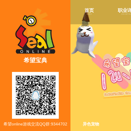
首页
职业
index
job detai
希望宝典
希望online游戏交流QQ群:9344702
异色宠物