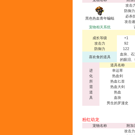
宠物名称
附加
攻击力
防御力
必杀技
黑色热血青年蝙蝠
攻击速
宠物相关系统
成长等级
+1
攻击力
92
防御力
122
血块、石
喜欢食的道具
的眼泪、
道具名称
进
幸运草
化
热血剑
所
热血匕首
需
热血大剑
道
热血
具
血块
男生的罗漫史
粉红幼龙
宠物名称
附加
攻击力