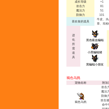
成长等级
+1
攻击力
81
魔法力
51
防御力
101
牛皮、水
喜欢食的道具
章、坦柏
进
化
黑色吸血蝙蝠
所
需
小黑蝙蝠猪
道
具
黑蝙蝠小朋友
褐色乌鸦
宠物名称
附加
攻击力
魔法力
防御力
攻击速
褐色乌鸦
命中