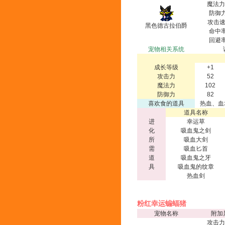
魔法力
防御力
攻击速
黑色德古拉伯爵
命中率
回避率
宠物相关系统
成长等级
+1
攻击力
52
魔法力
102
防御力
82
喜欢食的道具
热血、血
道具名称
进
幸运草
化
吸血鬼之剑
所
吸血大剑
需
吸血匕首
道
吸血鬼之牙
具
吸血鬼的纹章
热血剑
粉红幸运蝙蝠猪
宠物名称
附加
攻击力