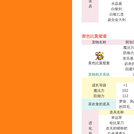
道
水晶盾
具
白银剑
白银匕首
超合金大剑
黄色比翼鸳鸯
宠物名称
附加
魔法力
防御力
攻击速
黄色比翼鸳鸯
必杀技
回避
宠物相关系统
成长等级
+1
魔法力
102
防御力
112
梦袋、风
喜欢食的道具
的羽毛、
道具名称
幸运草
进
哈比菜刀
化
农夫的猪铁耙
所
红色通通乐