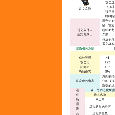
攻击速
必杀技
雷文乌鸦
移动速
增加伤
黑色热血
蝠→雷文
进化条件→
粉红幼龙
出现几率→
乌鸦
命运菲尼
雷文乌鸦
宠物相关系统
成长等级
+1
攻击力
122
防御力
122
增加伤害
5%
海斯的结
喜欢食的道具
尔的祝福
斯登的纹
进
以下每种进化所需
化
道具名称
所
幸运草
需
进化的骨头碎片
道
具
进化的金鱼