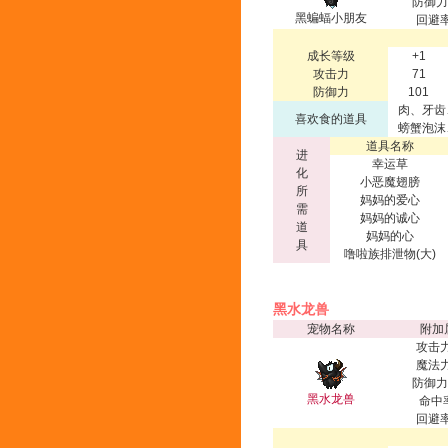
防御力
黑蝙蝠小朋友
回避率
成长等级
+1
攻击力
71
防御力
101
肉、牙齿
喜欢食的道具
螃蟹泡沫
道具名称
进
幸运草
化
小恶魔翅膀
所
妈妈的爱心
需
妈妈的诚心
道
妈妈的心
具
噜啦族排泄物(大)
黑水龙兽
宠物名称
附加
攻击力
魔法力
防御力
黑水龙兽
命中
回避率