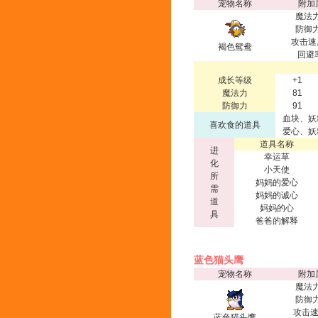
宠物名称
附加
魔法力
防御力
攻击速
褐色鸳鸯
回避
成长等级
+1
魔法力
81
防御力
91
血块、妖
喜欢食的道具
爱心、妖
道具名称
进
幸运草
化
小天使
所
妈妈的爱心
需
妈妈的诚心
道
妈妈的心
具
爸爸的解释
蓝色猫头鹰
宠物名称
附加
魔法力
防御力
攻击速
蓝色猫头鹰