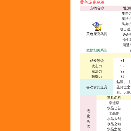
黄色庞克乌鸦
宠物名称
附加
攻击力
魔法力
防御力
攻击速
黄色庞克乌鸦
必杀
命中
回避
宠物相关系统
成长等级
+1
攻击力
92
魔法力
92
防御力
72
黏液、甘
喜欢食的道具
圣骑士之
脏、天使
道具名称
幸运草
水晶匕首
进
水晶剑
化
水晶大剑
所
水晶之鎚
需
水晶之杖