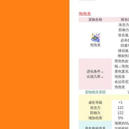
泡泡龙
宠物名称
附加
攻击力
防御力
攻击速
必杀
泡泡龙
回避
移动速
增加伤
黑色热血
蝠→泡泡
进化条件→
黄色庞克
出现几率→
泡泡龙
命运菲尼
泡泡龙
宠物相关系统
成长等级
+1
攻击力
122
防御力
122
增加伤害
5%
海斯的结
喜欢食的道具
尔的祝福