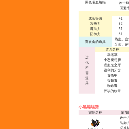
黑色吸血蝙蝠
攻击速
回避率
成长等级
+1
攻击力
32
魔法力
81
防御力
61
热血、血
喜欢食的道具
牙齿、萨
道具名称
幸运草
进
小恶魔翅膀
化
吸血鬼之牙
所
锐利的牙齿
需
毒指甲
道
香菇毒
具
蜘蛛毒
萨祺的纹章
小黑蝙蝠猪
宠物名称
附加
攻击力
防御力
必杀技