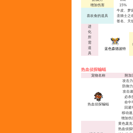
增加伤害
15%
牛皮、梦
喜欢食的道具
圣骑士之
签名、天
进
化
所
需
道
蓝色森德波特
具
热血侦探蝙蝠
宠物名称
附加
攻击力
防御力
攻击速
必杀
命中
热血侦探蝙蝠
回避
移动速
增加伤
黄色庞克
热血侦探