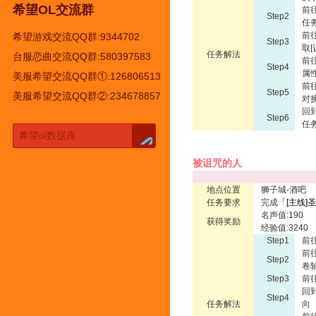
希望OL交流群
前
Step2
任
前
希望游戏交流QQ群:9344702
Step3
取
任务解法
台服恋曲交流QQ群:580397583
前
Step4
属
美服希望交流QQ群①:126806513
前
Step5
美服希望交流QQ群②:234678857
对
回
Step6
任
被诅咒的人
地点位置
狮子城-酒吧
任务要求
完成
「
[主线]
名声值:190
获得奖励
经验值:3240
Step1
前
前
Step2
卷
Step3
前
回
Step4
任务解法
向