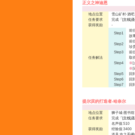
正义之神迪恩
地点位置
雪山矿村-酒吧
任务要求
完成
「
[主线]
获得奖励
-
前
Step1
故
前
Step2
珍
Step3
前
任务解法
取得
Step4
※
※
[
Step5
回
Step6
回到
Step7
回
提尔滨的打造者-哈奈尔
地点位置
狮子城-图书馆
任务要求
完成
「
[主线]
名声值:510
获得奖励
经验值:3400
道具:血之手镯