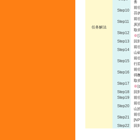
务
前
Step10
芬
前
Step11
炭
任务解法
取得
Step12
※
Step13
回
前
Step14
山
前
Step15
行
前
Step16
得
取得
Step17
※
[
Step18
回
Step19
前
前
Step20
山
前
Step21
[
Step22
回