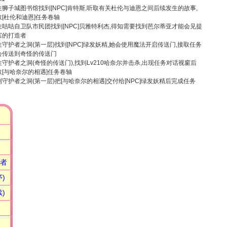
往狮子城图书馆找到[NPC]肯特斯,听取有关杜伦与迪恩之间后续发生的故事,
取[杜伦和迪恩]任务卷轴
往咕咕自卫队市民团找到[NPC]贝雅特利杰,得知需要找到芭尔蒂亚才能会见提
滨的打造者
往守护者之洞(第一层)找到[NPC]绿发妖精,她会使用魔法开启传送门,接取任务
会传送到奇怪的传送门
往守护者之洞(奇怪的传送门),找到Lv210哈奈尔并击杀,出现任务对话视窗后
取[与哈奈尔的相遇]任务卷轴
到守护者之洞(第一层)把[与哈奈尔的相遇]交付给[NPC]绿发妖精后完成任务
造者
)
)