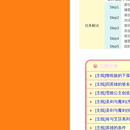
前
Step1
接
前
Step2
尔
任务解法
前
Step3
后
前
Step4
接
Step5
回
主线任务
[主线]噜啦族的下落
[主线]四英雄的签名
[主线]雪姬公主创
[主线]圣剑与魔剑(序
[主线]圣剑与魔剑(续
[主线]肯与艾莎系列
[主线]英雄的条件