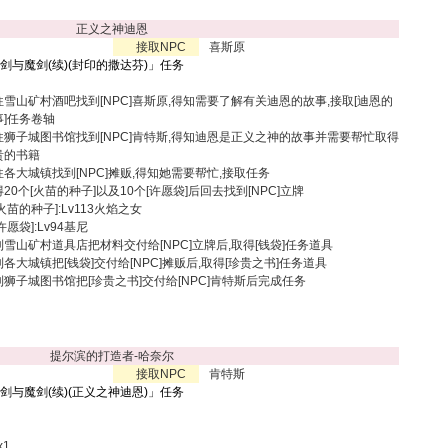
正义之神迪恩
接取NPC
喜斯原
圣剑与魔剑(续)(封印的撒达芬)
」任务
往雪山矿村酒吧找到[NPC]喜斯原,得知需要了解有关迪恩的故事,接取[迪恩的
事]任务卷轴
往狮子城图书馆找到[NPC]肯特斯,得知迪恩是正义之神的故事并需要帮忙取得
贵的书籍
往各大城镇找到[NPC]摊贩,得知她需要帮忙,接取任务
20个[火苗的种子]以及10个[许愿袋]后回去找到[NPC]立牌
[火苗的种子]:Lv113火焰之女
许愿袋]:Lv94基尼
到雪山矿村道具店把材料交付给[NPC]立牌后,取得[钱袋]任务道具
各大城镇把[钱袋]交付给[NPC]摊贩后,取得[珍贵之书]任务道具
到狮子城图书馆把[珍贵之书]交付给[NPC]肯特斯后完成任务
提尔滨的打造者-哈奈尔
接取NPC
肯特斯
圣剑与魔剑(续)(正义之神迪恩)
」任务
x1