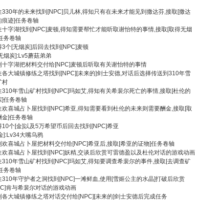
往330年的未来找到[NPC]贝儿林,得知只有在未来才能见到撒达芬,接取[撒达
的痕迹]任务卷轴
往十字湖找到[NPC]麦顿,得知需要帮忙才能听取谢怡特的事情,接取[取得无烟
]任务卷轴
3个[无烟炭]后回去找到[NPC]麦顿
[无烟炭]:Lv5蘑菇弟弟
到十字湖把材料交付给[NPC]麦顿后听取有关谢怡特的事情
往各大城镇修练之塔找到[NPC][未来的]剑士安德,对话后选择传送到310年雪
矿村
往310年雪山矿村找到[NPC]玛如艾,得知有关希裴尔死亡的事情,接取[杜伦的
踪]任务卷轴
往欢喜城占卜屋找到[NPC]希亚,得知需要看到杜伦的未来则需要酬金,接取[取
酬金]任务卷轴
10个[金]以及5万希望币后回去找到[NPC]希亚
金]:Lv34大嘴乌鸦
到欢喜城占卜屋把材料交付给[NPC]希亚后,接取[希亚的证物]任务卷轴
往欢喜城占卜屋找到[NPC]妖精,交谈后欣赏可雷德盈以及杜伦对话的游戏动画
往310年雪山矿村找到[NPC]玛如艾,得知要调查希裴尔的事件,接取[去调查矿
]任务卷轴
往310年守护者之洞找到[NPC]一滩鲜血,使用[雪姬公主的水晶]打破后欣赏
NPC]肯与希裴尔对话的游戏动画
到各大城镇修练之塔对话交付给[NPC][未来的]剑士安德后完成任务