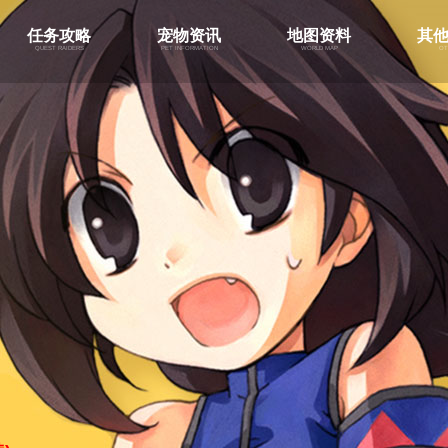
任务攻略
宠物资讯
地图资料
其
quest raiders
pet information
world map
ot