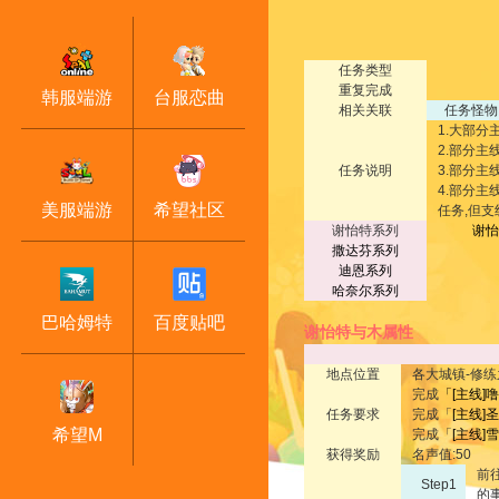
任务类型
重复完成
韩服端游
台服恋曲
相关关联
任务怪物
1.大部
2.部分
任务说明
3.部分
4.部分
美服端游
希望社区
任务,但
谢怡特系列
谢怡
撒达芬系列
迪恩系列
哈奈尔系列
巴哈姆特
百度贴吧
谢怡特与木属性
地点位置
各大城镇-修练
完成
「
[主线]
任务要求
完成「
[主线]
希望M
完成「
[主线]
获得奖励
名声值:50
前往
Step1
的