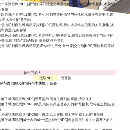
往十字湖找到[NPC]谢怡特,得知杜伦把木属性给予谢怡特的事情,接取[木属性]
务卷轴
往欢喜城占卜屋找到[NPC]希亚,得知有关谢怡特与杜伦的木属性有关事情,接
[认识木属性]任务卷轴
往雪山矿村薛彼雅奶奶家找到[NPC]薛彼雅,得知木属性与贝里的关系,接取[木
性和贝里]任务卷轴
往红色沙漠西部找到[NPC]希尔特的历史-番外篇,得知记载有关贝里与伊琳的
换事情,取得[希尔特的历史-番外篇]任务道具
到雪山矿村薛彼雅奶奶家把[希尔特的历史-番外篇]交付给[NPC]薛彼雅后完成
务
被诅咒的人
接取NPC
因普善
圣剑与魔剑(续)(谢怡特与木属性)
」任务
往狮子城酒吧找到[NPC]因普善,询问有关魔剑的事情,接取任务
往狮子城酒吧找到[NPC]希恩,询问有关吉普赛人的事情,接取[取得威士忌]任务
轴
往乐园镇酒吧找到[NPC]威士吉,对话后接取[威士吉的威士忌]任务卷轴
到狮子城酒吧把[威士吉的威士忌]交付给[NPC]希恩后得知有关吉普赛人的去