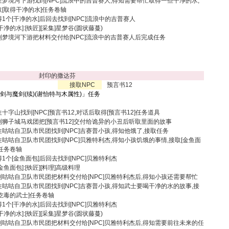
往梦境河下游找到[NPC]流浪中的吉普赛人,得知需要帮忙取得一些干净的水,
取[取得干净的水]任务卷轴
得1个[干净的水]后回去找到[NPC]流浪中的吉普赛人
[干净的水]:[铁匠][采集]星梦谷(圆状藤蔓)
到梦境河下游把材料交付给[NPC]流浪中的吉普赛人后完成任务
封印的撒达芬
接取NPC
预言书12
圣剑与魔剑(续)(谢怡特与木属性)
」任务
十字山找到[NPC]预言书12,对话后取得[预言书12]任务道具
到狮子城马戏团把[预言书12]交付给诡异的小丑后听取里面的故事
往咕咕自卫队市民团找到[NPC]吉赛普小孩,得知他饿了,接取任务
往咕咕自卫队市民团找到[NPC]贝雅特利杰,得知小孩饥饿的事情,接取[金鱼面
]任务卷轴
1个[金鱼面包]后回去找到[NPC]贝雅特利杰
[金鱼面包]:[铁匠][料理]高级料理
到咕咕自卫队市民团把材料交付给[NPC]贝雅特利杰后,得知小孩还需要帮忙
往咕咕自卫队市民团找到[NPC]吉赛普小孩,得知武士要喝干净的水的故事,接
[吃毒的武士]任务卷轴
1个[干净的水]后回去找到[NPC]贝雅特利杰
[干净的水]:[铁匠][采集]星梦谷(圆状藤蔓)
到咕咕自卫队市民团把材料交付给[NPC]贝雅特利杰后,得知需要前往未来的任