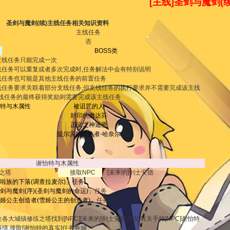
[主线]圣剑与魔剑(续
圣剑与魔剑(续)主线任务相关知识资料
主线任务
否
BOSS类
分主线任务只能完成一次
主线任务可以重复或者多次完成时,任务解法中会有特别说明
主线任务也可能是其他主线任务的前置任务
主线任务要求关联着部分支线任务,但支线任务的执行要求并不需要完成该主线
支线任务的最终获得奖励则需要完成该主线任务
特与木属性
被诅咒的人
封印的撒达芬
正义之神迪恩
提尔滨的打造者-哈奈尔
谢怡特与木属性
之塔
接取NPC
[未来的]剑士安德
噜啦族的下落(调查拉麦尔)
」任务
圣剑与魔剑(序)(圣剑与魔剑的命运)
」任务
雪姬公主创造者(雪姬公主的创造者)
」任务
各大城镇修练之塔找到[NPC][未来的]剑士安德,得知有关手持[NPC]谢怡特
事情,接取[谢怡特的真实]任务卷轴