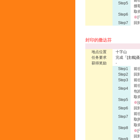
前
Step5
接
取
Step6
※
Step7
回
封印的撒达芬
地点位置
十字山
任务要求
完成
「
[主线]
获得奖励
-
Step1
前往
Step2
回
Step3
前
前
Step4
包
取得
Step5
※
Step6
回
前
Step7
取
取得
Step8
※
回
Step9