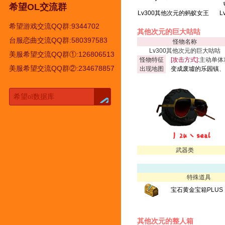
希望OL交流群
Lv300其他次元的蚂蚁女王
L
希望游戏交流QQ群:9344702
其他次元的巨大咕咕
台服恋曲交流QQ群:580397583
怪物名称
Lv300其他次元的巨大咕咕
美服希望交流QQ群①:126806513
怪物特征
[攻击方式]:
主动单体
美服希望交流QQ群②:234678857
出现地图
变成废墟的乐园镇
、
武器类
特殊道具
宝石黄金宝箱PLUS
其他次元的整人箱