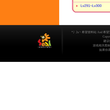
Lv291~Lv300
*丿2u丶希望资料站 And 希望宝典
Copyri
建议使
游戏相关图标/
如果你喜