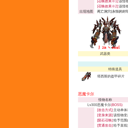
[召唤效果※1]:
该怪
[召唤效果
※2
]:
该怪
出现地图
死亡洞穴(永恒的封
武器类
特殊道具
塔西斯的盔甲碎片
恶魔卡尔
怪物名称
Lv300恶魔卡尔
(BOSS)
[攻击方式]:
主动单体
[变身来源]:
该怪物变
[陨石召唤]:
给予范围内
[贯通攻击]
:
给予直线范