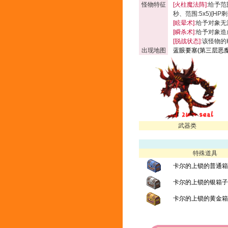
怪物特征
[火柱魔法阵
]:
给予范
秒、范围:5x5)[HP
[眩晕术]:
给予对象无
[瞬杀术]:
给予对象造
[脱战状态]:
该怪物的
出现地图
蓝眼要塞(第三层恶
武器类
特殊道具
卡尔的上锁的普通箱
卡尔的上锁的银箱子
卡尔的上锁的黄金箱