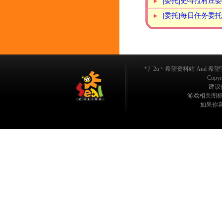
[委托]史特拉村庄
[委托]每日任务委托
*丿2u丶希望资料站 And 希望宝典
Copyri
建议使
游戏相关图标/
如果你喜