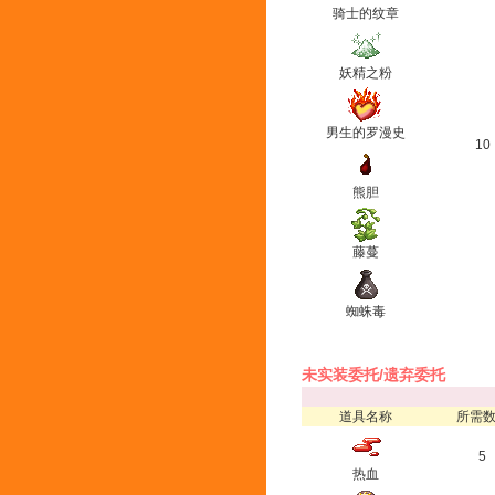
骑士的纹章
妖精之粉
男生的罗漫史
10
熊胆
藤蔓
蜘蛛毒
未实装委托/遗弃委托
道具名称
所需
5
热血