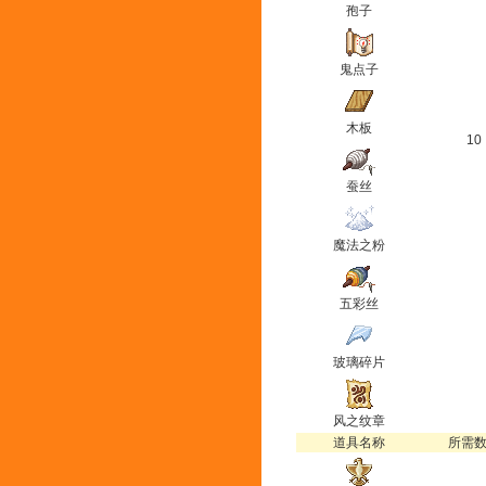
孢子
鬼点子
木板
10
蚕丝
魔法之粉
五彩丝
玻璃碎片
风之纹章
道具名称
所需