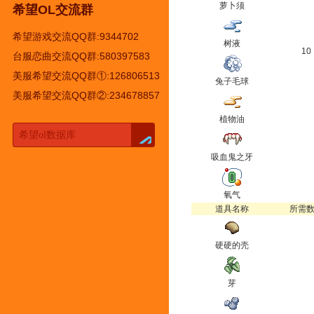
萝卜须
希望OL交流群
希望游戏交流QQ群:9344702
树液
10
台服恋曲交流QQ群:580397583
美服希望交流QQ群①:126806513
兔子毛球
美服希望交流QQ群②:234678857
植物油
吸血鬼之牙
氧气
道具名称
所需
硬硬的壳
芽