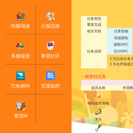
任务类型
重复完成
韩服端游
台服恋曲
相关关联
任务怪物
等级限制
接取NPC
任务说明
交付NPC
美服端游
希望社区
1.可以前往各大
2.当名声值超
一般委托任务
巴哈姆特
百度贴吧
道具名称
所需
噜啦族排泄物
希望M
木头