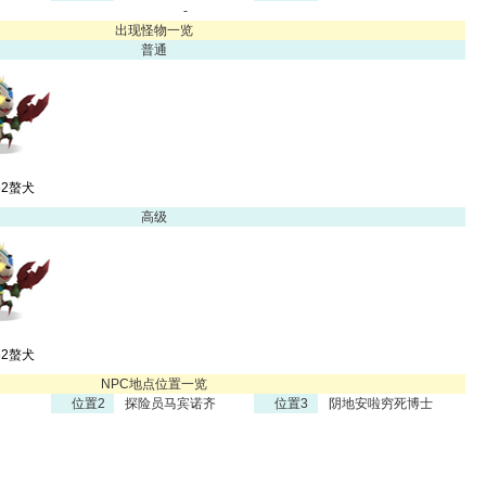
-
出现怪物一览
普通
52螯犬
高级
82螯犬
NPC地点位置一览
位置2
探险员马宾诺齐
位置3
阴地安啦穷死博士