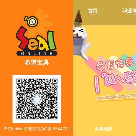
首页
职业
index
job detai
希望宝典
希望online游戏交流QQ群:9344702
副本地图