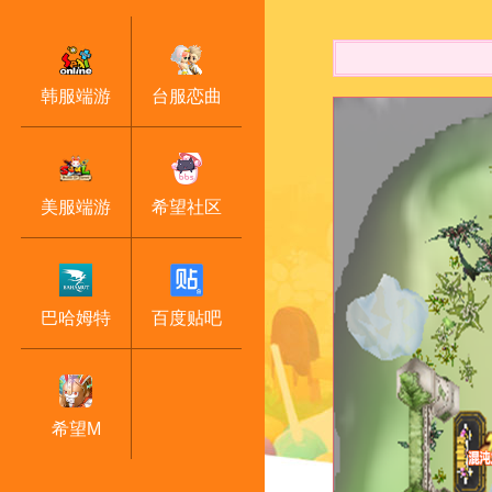
韩服端游
台服恋曲
美服端游
希望社区
巴哈姆特
百度贴吧
希望M