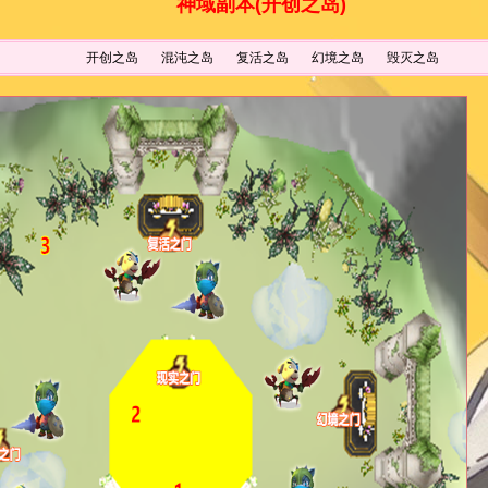
神域副本(开创之岛)
开创之岛
混沌之岛
复活之岛
幻境之岛
毁灭之岛