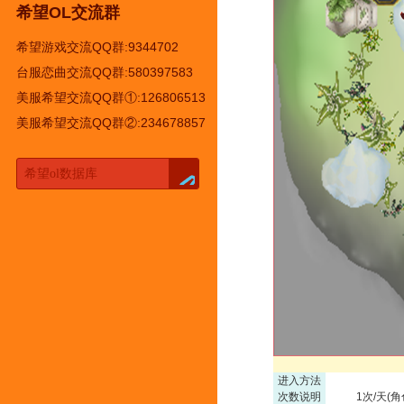
希望OL交流群
希望游戏交流QQ群:9344702
台服恋曲交流QQ群:580397583
美服希望交流QQ群①:126806513
美服希望交流QQ群②:234678857
进入方法
次数说明
1次/天(角