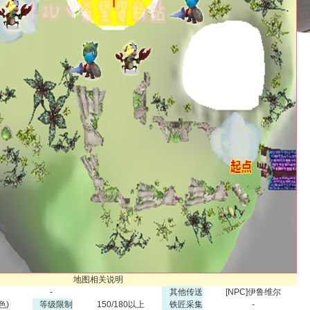
地图相关说明
-
其他传送
[NPC]伊鲁维尔
色)
等级限制
150/180以上
铁匠采集
-