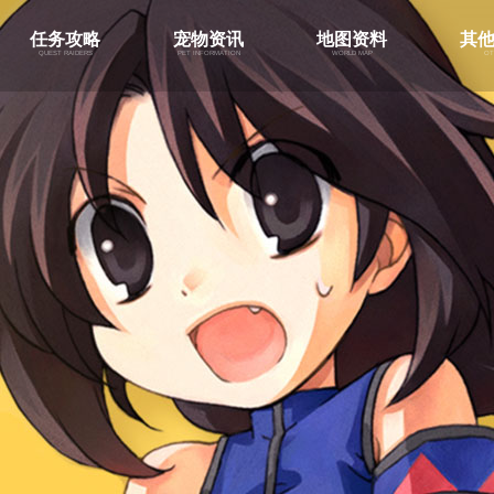
任务攻略
宠物资讯
地图资料
其
quest raiders
pet information
world map
ot